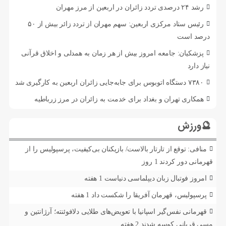
رشد ۲۴ درصدی تردد زائران در اربعین از مرز مهران
رئیس ستاد مرکزی اربعین: سهم مهران از تردد زائر بیش از ۵۰
درصد است
پزشکیان: جامعه امروز بیش از هر زمان به همدلی و اخلاق قرآنی
نیاز دارد
۷۳۸۰ دستگاه اتوبوس برای جابه‌جایی زائران اربعین به‌ کارگیری شد
همکاری تهران و بغداد برای خدمت به زائران در مرز زرباطیه
🔮ورزش
منافی: توقع از تارتار بالاست/ بازیکنان بی‌کیفیت، پرسپولیس را از
قهرمانی دور کردند
1 روز
امروز فوتبال زبان دیپلماسی دنیاست
1 هفته
پرسپولیس، قهرمان آفریقا را شکست داد
1 هفته
قهرمانی نفس‌گیر اسپانیا با تعویض‌های طلایی دلافوئنته؛ آرژانتین و
مسی قربانی کوسه شدند
2 هفته