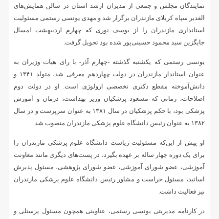
نمایندگان مجلس و جمعی از مدیران ارشد استان در سالن همایش‌های
الغدیر سپاه کربلای مازندران برگزار شد و مهدی یونسی رستمی مسئولیت
استانداری مازندران را از یوسف نوری که چهارم اردیبهشت امسال
جایگزین سید محمود حسینی‌پور شده بود تحویل گرفت.
یونسی رستمی که یکشنبه گذشته -چهارم آذر- با رای هیات وزیران به
عنوان استاندار مازندران در دولت چهاردهم معرفی شد، متولد ۱۳۴۱ و
دانش‌آموخته مقطع دکتری تخصصی ارولوژی است. او در دولت دوم
اصلاحات، زمانی که مسعود پزشکیان وزیر بهداشت، درمان و آموزش
پزشکی بود، با حکم پزشکیان در سال ۱۳۸۱ به عنوان سرپرست و در سال
۱۳۸۲ به عنوان رئیس دانشگاه علوم پزشکی مازندران منصوب شد.
او پیش از این‌که مسئولیت ریاست دانشگاه علوم پزشکی مازندران را
برای یک دوره چهار ساله بر عهده بگیرد، در پست‌های دیگری مانند معاونت
آموزشی، عضو شورای آموزشی، عضو شورای پژوهشی، ︎مسئول پذیرش
اساتید، ︎مسئول حراست و مشاور رئیس دانشگاه علوم پزشکی مازندران
نیز فعالیت داشت.
در کارنامه مدیریتی یونسی رستمی، عناوینی همچون مسئول پرسنلی و