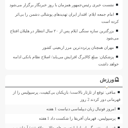
نشست خبری رئیس‌جمهور همزمان با روز خبرنگار برگزار می‌شود
امام جمعه ایلام: اقتدار ایران تهدیدهای پوشالی دشمن را بی‌اثر
کرده است
بزرگترین سازه سنگی ایلام پس از ۲۰ سال انتظار در هلیلان افتتاح
می‌شود
مهران همچنان پرترددترین مرز اربعینی کشور
پزشکیان: مبلغ کالابرگ افزایش می‌یابد/ اصلاح نظام بانکی ادامه
خواهد داشت
🔮ورزش
منافی: توقع از تارتار بالاست/ بازیکنان بی‌کیفیت، پرسپولیس را از
قهرمانی دور کردند
2 روز
امروز فوتبال زبان دیپلماسی دنیاست
1 هفته
پرسپولیس، قهرمان آفریقا را شکست داد
1 هفته
قهرمانی نفس‌گیر اسپانیا با تعویض‌های طلایی دلافوئنته؛ آرژانتین و