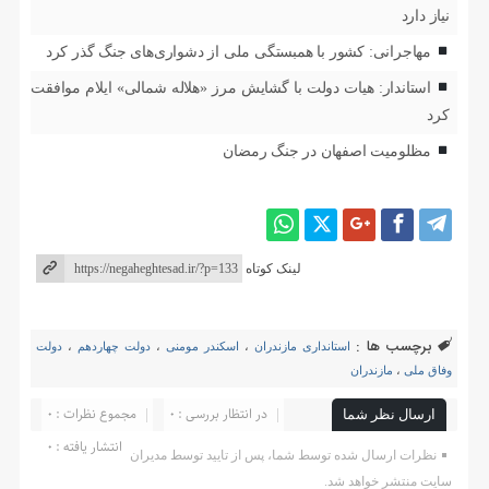
نیاز دارد
مهاجرانی: کشور با همبستگی ملی از دشواری‌های جنگ گذر کرد
استاندار: هیات دولت با گشایش مرز «هلاله شمالی» ایلام موافقت
کرد
مظلومیت اصفهان در جنگ رمضان
لینک کوتاه
برچسب ها :
استانداری مازندران
،
اسکندر مومنی
،
دولت چهاردهم
،
دولت
وفاق ملی
،
مازندران
در انتظار بررسی : 0
مجموع نظرات : 0
ارسال نظر شما
انتشار یافته : ۰
نظرات ارسال شده توسط شما، پس از تایید توسط مدیران
سایت منتشر خواهد شد.