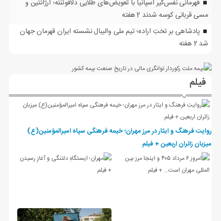
قهرمانی نفس‌گیر اسپانیا با تعویض‌های طلایی دلافوئنته؛ آرژانتین و
مسی قربانی کوسه شدند
2 هفته
پادشاهی بر تختِ اراده؛ تیم ملی والیبال نشسته ایران قهرمان جهان
شد
2 هفته
فیلم
روایت فرهنگ و ایثار در مرز مهران؛ خیمه فرهنگی سپاه امیرالمؤمنین(ع)
میزبان زائران اربعین + فیلم