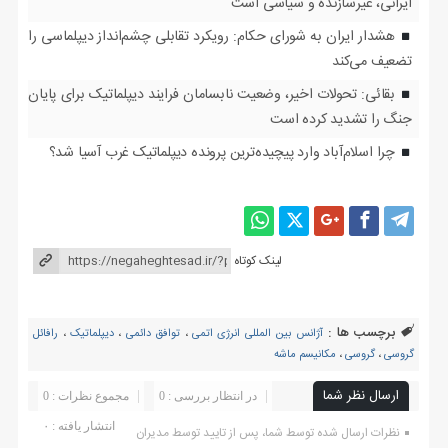
ایرانی، غیرسازنده و سیاسی است
هشدار ایران به شورای حکام: رویکرد تقابلی چشم‌انداز دیپلماسی را
تضعیف می‌کند
بقائی: تحولات اخیر، وضعیت نابسامان فرایند دیپلماتیک برای پایان
جنگ را تشدید کرده است
چرا اسلام‌آباد وارد پیچیده‌ترین پرونده دیپلماتیک غرب آسیا شد؟
لینک کوتاه
برچسب ها :
آژانس بین المللی انرژی اتمی
،
توافق دائمی
،
دیپلماتیک
،
رافائل
گروسی
،
گروسی
،
مکانیسم ماشه
ارسال نظر شما
در انتظار بررسی : 0
مجموع نظرات : 0
انتشار یافته : ۰
نظرات ارسال شده توسط شما، پس از تایید توسط مدیران