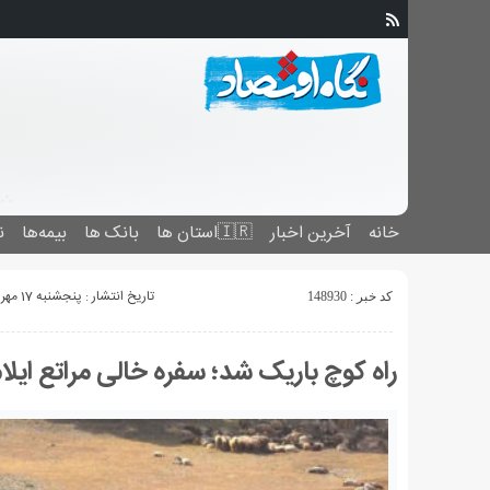
خانه
آخرین اخبار
🇮🇷استان ‌ها
بانک ها
بیمه‌ها
ن
تاریخ انتشار : پنجشنبه 17 مهر 1404 - 22:20
کد خبر : 148930
راه کوچ باریک شد؛ سفره خالی مراتع ایلا