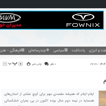
فرهنگی – هنری
🔷چندرسانه‌ای
🟥سیاسی
یادداشت
نفت و انرژ
چاپ خبر
۰ نظر
ر
ایلام-ایلام که همیشه مقصدی مهم برای کوچ عشایر از استان‌های
همسایه در نیمه دوم سال بوده اکنون در پی بحران خشکسالی‌