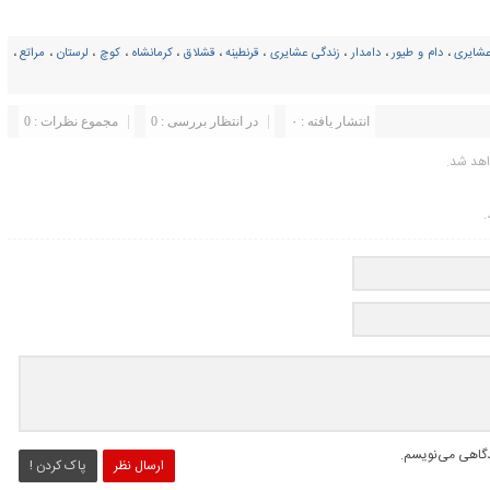
عشایری
،
دام و طيور
،
دامدار
،
زندگی عشایری
،
قرنطینه
،
قشلاق
،
کرمانشاه
،
کوچ
،
لرستان
،
مراتع
،
انتشار یافته : ۰
در انتظار بررسی : 0
مجموع نظرات : 0
اهد شد.
.
یدگاهی می‌نویسم.
ارسال نظر
پاک کردن !