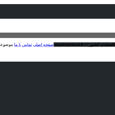
ور | negaheghtesad.ir
x
صفحه اصلی
تماس با ما
موضوعا