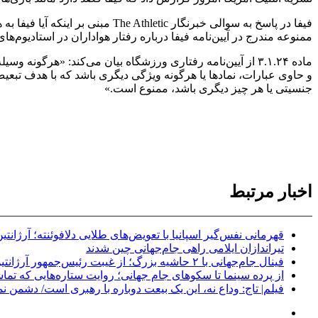
فیفا در پاسخ به سوالی خبرنگار ic
ممنوعه مندرج در آیین‌نامه فیفا درباره رفتار هواداران در استادیوم‌ها
ماده ۳.۱.۲۴ از آیین‌نامه رفتاری ورزشگاه بیان می‌کند: «هرگو
و حاوی عبارات، نمادها یا هرگونه ویژگی دیگری باشد که با هدف تب
جنسیتی یا هر چیز دیگری باشد، ممنوع است.»
اخبار مرتبط
قهرمانی نفس‌گیر اسپانیا با تعویض‌های طلایی دلافوئنته؛ آرژان
تیراندازان ایلامی راهی جام‌جهانی چین شدند
فینال جام‌جهانی با ۲ حاشیه بزرگ؛ از غیبت رئیس‌جمهور آرژانتین تا حضور منتقد ترامپ
از پرده سینما تا سکوهای جام جهانی؛ روایت ستاره‌هایی که تما
فیلم| تاج: وداع نه، این یک بیعت دوباره با رهبری است/ دشمن نم