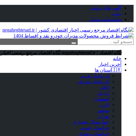
آگهی های دولتی
چاپ
شناسنامه سایت
نگاه اقتصاد | negaheghtesad.ir
نگاه اقتصاد مرجع رسمی اخبار اقتصادی کش
خانه
آخرین اخبار
🇮🇷استان ‌ها
آذربایجان غربی
آذربایجان شرقی
ایلام
اردبیل
اصفهان
البرز
بوشهر
تهران
چهارمحال بختیاری
خراسان جنوبی
خراسان رضوی