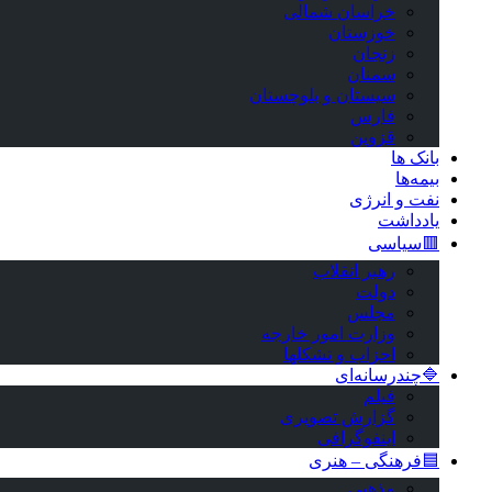
خراسان شمالی
خوزستان
زنجان
سمنان
سیستان و بلوچستان
فارس
قزوین
بانک ها
بیمه‌ها
نفت و انرژی
یادداشت
🟥سیاسی
رهبر انقلاب
دولت
مجلس
وزارت امور خارجه
احزاب و تشکلها
🔷چندرسانه‌ای
فیلم
گزارش تصویری
اینفوگرافی
🟦فرهنگی – هنری
مذهبی