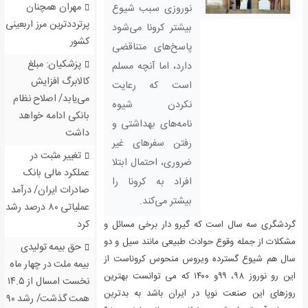
مهران همچنان
نوروزی سبب شیوع
پرترددترین مرز اربعینی
بیشتر کرونا می‌شود
کشور
پاسخ‌های متناقضی
پزشکیان: مبلغ
دارد، اما آنچه مسلم
کالابرگ افزایش
است که رعایت
می‌یابد/ اصلاح نظام
نکردن شیوه
بانکی ادامه خواهد
نامه‌های بهداشتی و
داشت
رفتن سفرهای غیر
تغییر مثبت در
ضروری، احتمال ابتلا
عملکرد مالی بانک
افراد به کرونا را
صادرات ایران/ درآمد
بیشتر می‌کند.
عملیاتی ۸۰ درصد رشد
کرد
گردشگری سه سال است که گیرو دار برخی مسائل و
مشکلات از جمله وقوع حوادث طبیعی مانند سیل و دو
حق بیمه تولیدی
سال هم شیوع گسترده ویروس منحوس کروناست از
بیمه ملت در چهار ماه
این رو نوروز ۹۸، ۹۹و ۱۴۰۰ که می توانست بهترین
نخست امسال از ۱۴.۵
روزهای این صنعت نوپا در ایران باشد به بدترین
همت گذشت/ رشد ۹۰