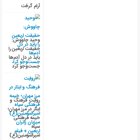
آرام گرفت
وحید چاووش:
حقیقت اربعین را
باید در دل آدم‌ها
جست‌وجو کرد
روایت فرهنگ و
ایثار در مرز مهران؛
خیمه فرهنگی
سپاه
امیرالمؤمنین(ع)