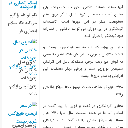
#دلنوشته
آنها معتقد هستند، ناکافی بودن حمایت دولت برای
صنایع آسیب دیده از کرونا دلیل دیگر برای عدم
نام تو دلم را گرم
ممنوعیت سفر در این روزها است. تاسیسات
می‌کند ✍️ اسلام
گردشگری در این دوران می توانند بخشی از خسارات
انصاری فر
نبود کردشگر را جبران کنند.
حالا این روزها که به نیمه تعطیلات نوروز رسیده و
تعداد مبتلایان و فوتی ها افزایش یافته اخبار متناقضی
به گوش می رسد؛ برخی معتقدند دلیل این افزایش
آخرین سال
سفرهای نوروزی است و برخی دیگر معتقدند این
خادمی در
افزایش به سفر مربوط نیست.
پتروخادم
پتروشیمی ایلام،
۳۳۰ هزارنفر هفته نخست نوروز ۱۴۰۰ مراکز اقامتی
شاید …
رفتند
معاون گردشگری در گفت و گویی با ایرنا گفت: بر
اساس آمارها در هفته نخست سال تنها ۳۳۰ هزار
مسافر به مراکز اقامتی رفتند، گفت: در بازدیدهای
در سفر اربعین،
میدانی نیز شاهد بودیم مسافران نوروزی و صاحبان