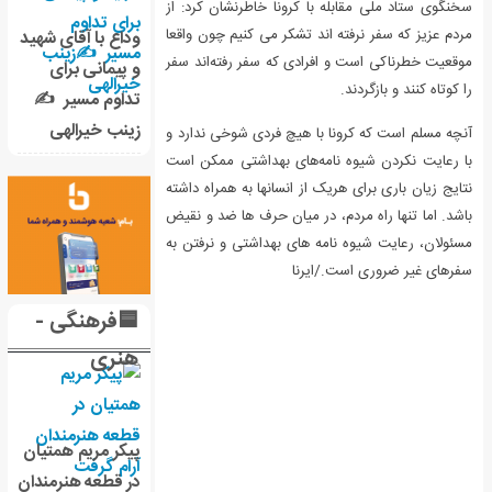
سخنگوی ستاد ملی مقابله با کرونا خاطرنشان کرد:‌ از
مردم عزیز که سفر نرفته اند تشکر می کنیم چون واقعا
وداع با آقای شهید
موقعیت خطرناکی است و افرادی که سفر رفته‌اند سفر
و پیمانی برای
را کوتاه کنند و بازگردند.
تداوم مسیر ✍
زینب خیرالهی
آنچه مسلم است که کرونا با هیچ فردی شوخی ندارد و
با رعایت نکردن شیوه نامه‌های بهداشتی ممکن است
نتایج زیان باری برای هریک از انسانها به همراه داشته
باشد. اما تنها راه مردم، در میان حرف ها ضد و نقیض
مسئولان، رعایت شیوه نامه های بهداشتی و نرفتن به
سفرهای غیر ضروری است./ایرنا
🟦فرهنگی -
هنری
پیکر مریم همتیان
در قطعه هنرمندان