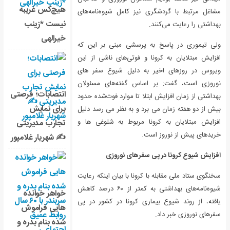
هیچ‌کس غریبه
مشاغل مرتبط با گردشگری نیز کامل شیوه‌نامه‌های
نیست *زینب
بهداشتی را رعایت می‌کنند.
خیرالهی
ولی تیموری در پاسخ به پرسشی مبنی بر این که
افزایش مبتلایان به کرونا و فوتی‌های ناشی از این
ویروس در روزهای اخیر به دلیل شیوع سفر های
نوروزی است، ‌گفت: بر اساس گفته‌های مسئولان
انتصابات؛ فرصتی
بهداشتی از زمان افزایش ابتلا تا موارد فوت‌شده حدود
برای نمایش
بیش از دو هفته زمان می برد و به نظر می رسد دلیل
افزایش مبتلایان به کرونا مربوط به شلوغی ها و
تجارب مدیریتی
خریدهای پیش از نوروز است.
✍ شهریار غلامپور
افزایش شیوع کرونا در پی سفرهای نوروزی
سخنگوی ستاد ملی مقابله با کرونا با بیان اینکه رعایت
شیوه‌نامه‌های بهداشتی به کمتر از ۶۰ درصد کاهش
خواهر خوانده
یافته، از روند شیوع بیماری کرونا در کشور در پی
هایی فراموش
سفرهای نوروزی خبر داد.
شده بنام بدره و