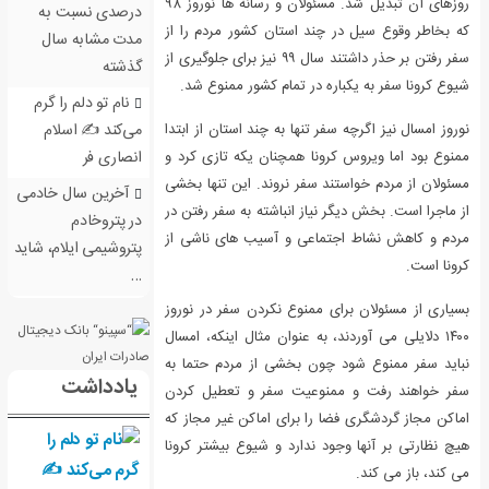
روزهای آن تبدیل شد. مسئولان و رسانه ها نوروز ۹۸
درصدی نسبت به
که بخاطر وقوع سیل در چند استان کشور مردم را از
مدت مشابه سال
سفر رفتن بر حذر داشتند سال ۹۹ نیز برای جلوگیری از
گذشته
شیوع کرونا سفر به یکباره در تمام کشور ممنوع شد.
نام تو دلم را گرم
می‌کند ✍️ اسلام
نوروز امسال نیز اگرچه سفر تنها به چند استان از ابتدا
انصاری فر
ممنوع بود اما ویروس کرونا همچنان یکه تازی کرد و
مسئولان از مردم خواستند سفر نروند. این تنها بخشی
آخرین سال خادمی
از ماجرا است. بخش دیگر نیاز انباشته به سفر رفتن در
در پتروخادم
مردم و کاهش نشاط اجتماعی و آسیب های ناشی از
پتروشیمی ایلام، شاید
کرونا است.
…
بسیاری از مسئولان برای ممنوع نکردن سفر در نوروز
۱۴۰۰ دلایلی می آوردند، به عنوان مثال اینکه، امسال
نباید سفر ممنوع شود چون بخشی از مردم حتما به
یادداشت
سفر خواهند رفت و ممنوعیت سفر و تعطیل کردن
اماکن مجاز گردشگری فضا را برای اماکن غیر مجاز که
هیچ نظارتی بر آنها وجود ندارد و شیوع بیشتر کرونا
می کند، باز می کند.