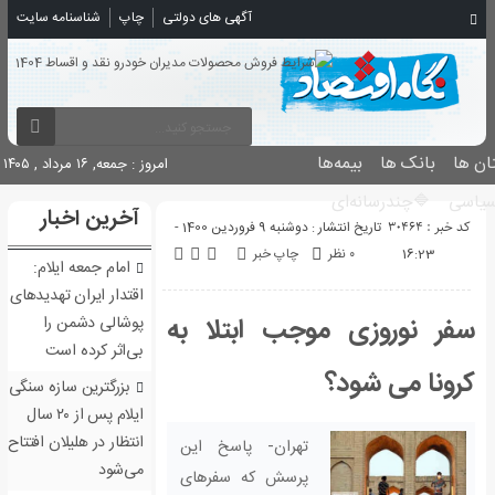
آگهی های دولتی
چاپ
شناسنامه سایت
بانک ها
بیمه‌ها
امروز : جمعه, ۱۶ مرداد , ۱۴۰۵
یاسی
🔷چندرسانه‌ای
آخرین اخبار
کد خبر : 30464
تاریخ انتشار : دوشنبه 9 فروردین 1400 -
16:23
۰ نظر
چاپ خبر
امام جمعه ایلام:
اقتدار ایران تهدیدهای
سفر نوروزی موجب ابتلا به
پوشالی دشمن را
بی‌اثر کرده است
کرونا می شود؟
بزرگترین سازه سنگی
ایلام پس از ۲۰ سال
انتظار در هلیلان افتتاح
تهران- پاسخ این
می‌شود
پرسش که سفرهای