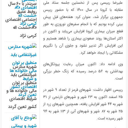
علیرضا رییسی پس از نخستین جلسه ستاد ملی
سربندر با ۶۰ سال
مقابله با کرونا در سال ۱۴۰۰ که با حضور رییس
روابط عمیق
جمهوری برگزار شد، عنوان کرد: هفته‌های قبل پیش
اجتماعی اقتصادی
بینی کرده بودیم که با انجام سفرهای نوروزی به طور
✍حشمت اله
قطع میزان بیماری کرونا افزایش می‌یابد و اکنون در
کرمی نژاد
اکثر استان‌ها روند صعودی بیماری را شاهد هستیم و
این افزایش اگر تدبیر نشود و جلوی آن را نگیریم
مشکلاتی را ایجاد خواهد کرد.
وی ادامه داد: اکنون میزان رعایت پروتکل‌های
شهریه مدارس
بهداشتی به ۵۶ درصد رسیده که زنگ خطر بزرگی
غیرانتفاعی باید
است.
منطبق بر توان
رییسی اظهار داشت: شهرهای قرمز از تعداد ۹ شهر در
مالی خانواده ها و
۲۵ اسفند اکنون به ۲۳ شهر و شهرهای نارنجی از ۳۱
شرایط اقتصادی
شهر به ۴۴ شهر افزایش یافته، همچنین شهرهای زرد از
کشور تعین گردد
۲۵ شهر به ۸۷ شهر و شهرهای آبی از ۱۱۳ شهر به ۹۴
شهر رسیده است.