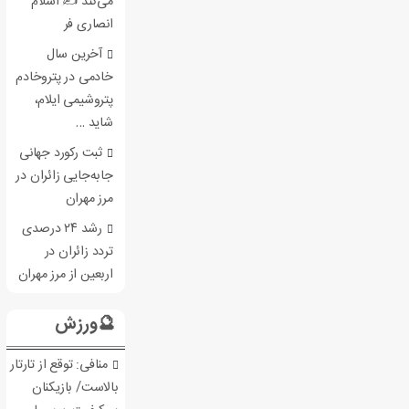
می‌کند ✍️ اسلام
انصاری فر
آخرین سال
خادمی در پتروخادم
پتروشیمی ایلام،
شاید …
ثبت رکورد جهانی
جابه‌جایی زائران در
مرز مهران
رشد ۲۴ درصدی
تردد زائران در
اربعین از مرز مهران
🔮ورزش
منافی: توقع از تارتار
بالاست/ بازیکنان