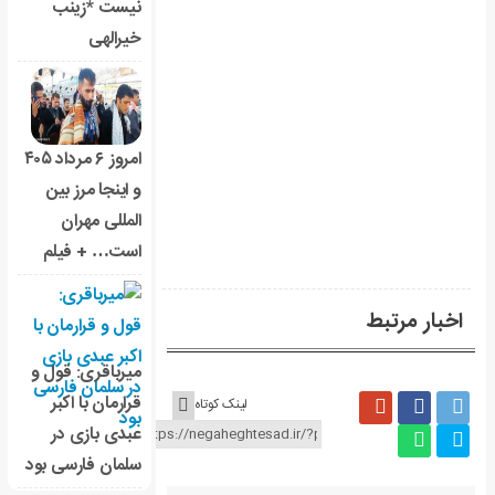
نیست *زینب
خیرالهی
امروز ۶ مرداد ۴۰۵
و اینجا مرز بین
المللی مهران
است… + فیلم
اخبار مرتبط
میرباقری: قول و
قرارمان با اکبر
لینک کوتاه
عبدی بازی در
سلمان فارسی بود