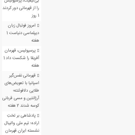
بی‌کیفیت، پرسپولیس
را از قهرمانی دور کردند
1 روز
امروز فوتبال زبان
دیپلماسی دنیاست
1
هفته
پرسپولیس، قهرمان
آفریقا را شکست داد
1
هفته
قهرمانی نفس‌گیر
اسپانیا با تعویض‌های
طلایی دلافوئنته؛
آرژانتین و مسی قربانی
کوسه شدند
2 هفته
پادشاهی بر تختِ
اراده؛ تیم ملی والیبال
نشسته ایران قهرمان