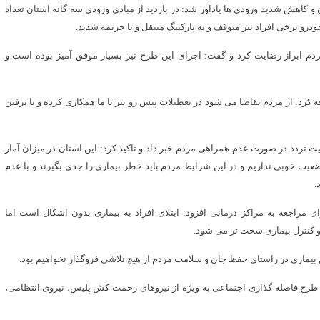
ن و کاهش شدید ورودی ها یادآور شد: در بازدید از مبادی ورودی سه گانه استان تعداد
رو برخی افراد نیز متوقف و به پارکینگ منتقل و یا جریمه شدند.
قیت آمیز طرح غربالگری و همکاری ۸۰ درصدی مردم ابراز رضایت کرد و گفت: اجرای این طرح نیز بسیار موفق آمیز بوده است و
کرد: از مردم تقاضا می شود در تعطیلات پیش رو نیز با ما همکاری کرده و با نرفتن
یت تردد در صورت عدم همراهی مردم خبر داد و تاکید کرد: این استان در میزان آمار
عیت خوبی نداریم و در این شرایط مردم باید خطر بیماری را جدی بگیرند و با عدم
.
مراجعه به مراکز درمانی افزود: ابتلای افراد به بیماری بدون اشکال است اما
 و کنترل بیماری سخت تر می شود.
این بیماری در راستای حفظ جان و سلامت مردم از هیچ تلاشی فروگذار نخواهیم بود.
ان طرح فاصله گذاری اجتماعی به ویژه از نیروهای زحمت کش پلیس، نیروی انتظامی،