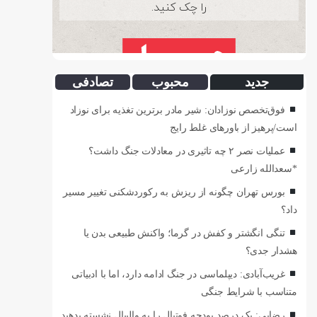
جدید
محبوب
تصادفی
فوق‌تخصص نوزادان: شیر مادر برترین تغذیه برای نوزاد
است/پرهیز از باورهای غلط رایج
عملیات نصر ۲ چه تاثیری در معادلات جنگ داشت؟
*سعدالله زارعی
بورس تهران چگونه از ریزش به رکوردشکنی تغییر مسیر
داد؟
تنگی انگشتر و کفش در گرما؛ واکنش طبیعی بدن یا
هشدار جدی؟
غریب‌آبادی: دیپلماسی در جنگ ادامه دارد، اما با ادبیاتی
متناسب با شرایط جنگی
رضایی: یک درصد بودجه فوتبال را به والیبال نشسته بدهید