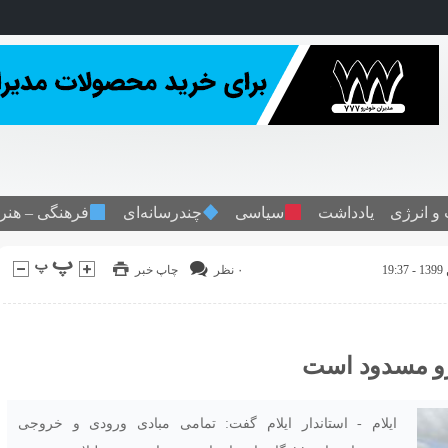
و انرژی
یادداشت
سیاسی
چندرسانه‌ای
فرهنگی – هنر
۰ نظر
چاپ خبر
رو مسدود است
ایلام - استاندار ایلام گفت: تمامی مبادی ورودی و خروجی