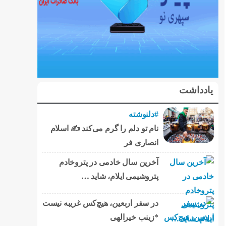
یادداشت
#دلنوشته
نام تو دلم را گرم می‌کند ✍️ اسلام
انصاری فر
آخرین سال خادمی در پتروخادم
پتروشیمی ایلام، شاید …
در سفر اربعین، هیچ‌کس غریبه نیست
*زینب خیرالهی