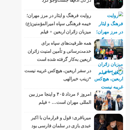
در دل آدم‌ها جست‌وجو کرد
روایت فرهنگ و ایثار در مرز مهران؛
خیمه فرهنگی سپاه امیرالمؤمنین(ع)
میزبان زائران اربعین + فیلم
همه ظرفیت‌های سپاه برای
خدمت‌رسانی و تأمین امنیت زائران
اربعین به‌کار گرفته شده است
در سفر اربعین، هیچ‌کس غریبه نیست
*زینب خیرالهی
امروز ۶ مرداد ۴۰۵ و اینجا مرز بین
المللی مهران است… + فیلم
میرباقری: قول و قرارمان با اکبر
عبدی بازی در سلمان فارسی بود