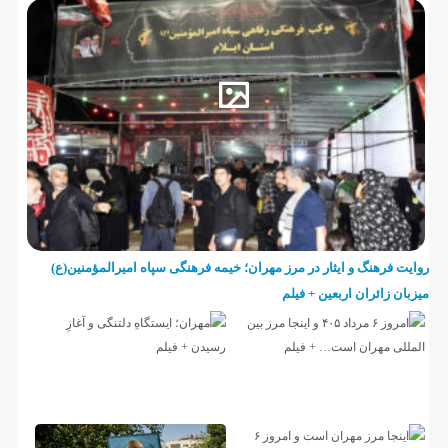
روایت فرهنگ و ایثار در مرز مهران؛ خیمه فرهنگی سپاه امیرالمؤمنین(ع)
میزبان زائران اربعین + فیلم