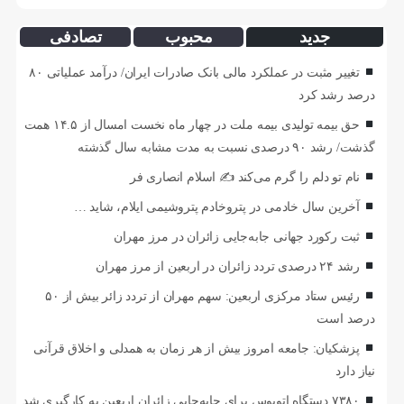
جدید
محبوب
تصادفی
تغییر مثبت در عملکرد مالی بانک صادرات ایران/ درآمد عملیاتی ۸۰
درصد رشد کرد
حق بیمه تولیدی بیمه ملت در چهار ماه نخست امسال از ۱۴.۵ همت
گذشت/ رشد ۹۰ درصدی نسبت به مدت مشابه سال گذشته
نام تو دلم را گرم می‌کند ✍️ اسلام انصاری فر
آخرین سال خادمی در پتروخادم پتروشیمی ایلام، شاید …
ثبت رکورد جهانی جابه‌جایی زائران در مرز مهران
رشد ۲۴ درصدی تردد زائران در اربعین از مرز مهران
رئیس ستاد مرکزی اربعین: سهم مهران از تردد زائر بیش از ۵۰
درصد است
پزشکیان: جامعه امروز بیش از هر زمان به همدلی و اخلاق قرآنی
نیاز دارد
۷۳۸۰ دستگاه اتوبوس برای جابه‌جایی زائران اربعین به‌ کارگیری شد