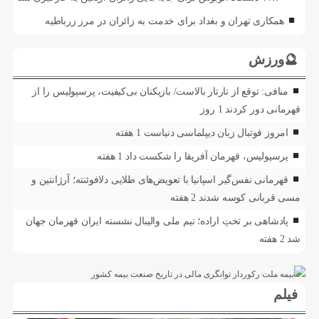
همکاری تهران و بغداد برای خدمت به زائران در مرز زرباطیه
🔮ورزش
منافی: توقع از تارتار بالاست/ بازیکنان بی‌کیفیت، پرسپولیس را از
قهرمانی دور کردند
1 روز
امروز فوتبال زبان دیپلماسی دنیاست
1 هفته
پرسپولیس، قهرمان آفریقا را شکست داد
1 هفته
قهرمانی نفس‌گیر اسپانیا با تعویض‌های طلایی دلافوئنته؛ آرژانتین و
مسی قربانی کوسه شدند
2 هفته
پادشاهی بر تختِ اراده؛ تیم ملی والیبال نشسته ایران قهرمان جهان
شد
2 هفته
فیلم