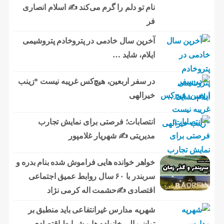
نام تو دلم را گرم می‌کند ✍️ اسلام انصاری
فر
آخرین سال خادمی در پتروخادم پتروشیمی
ایلام، شاید …
در سفر اربعین، هیچ‌کس غریبه نیست *زینب
خیرالهی
انتصابات؛ فرصتی برای نمایش تجارب
مدیریتی ✍ شهریار غلامپور
خواهر خوانده هایی فراموش شده بنام بدره و
سربندر با ۶۰ سال روابط عمیق اجتماعی
اقتصادی ✍حشمت اله کرمی نژاد
شهریه مدارس غیرانتفاعی باید منطبق بر
توان مالی خانواده ها و شرایط اقتصادی